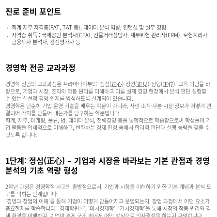
진로 준비 포인트
회계·재무 자격증(FAT, TAT 등), 데이터 분석 역량, 인턴십 및 실무 경험
자격증 취득 : 국제공인 분석사(CFA), 선물거래상담사, 재무위험 관리사(FRM), 보험계리사,
금융투자 분석사, 감정평가사 등
경영학 전공 교과과정
경영학 전공의 교과과정은 프라마나학부의 ‘정심(正心)·정견(正見)·정행(正行)’ 교육 이념을 바
탕으로, 기업과 시장, 조직의 작동 원리를 이해하고 이를 실제 경영 현장에서 분석·판단·실행할
수 있는 실천적 경영 인재를 양성하도록 설계되어 있습니다.
경영학은 단순히 기업 운영 기술을 배우는 학문이 아니라, 사람·조직·자본·시장·정보가 어떻게 연
결되어 가치를 만들어 내는가를 탐구하는 학문입니다.
회계, 재무, 마케팅, 물류, 법, 데이터 분석, 전략경영 등을 통합적으로 학습함으로써 학생들이 기
업 활동을 입체적으로 이해하고, 변화하는 경제 환경 속에서 합리적 판단과 실행 능력을 갖출 수
있도록 합니다.
1단계: 정심(正心) – 기업과 시장을 바라보는 기본 관점과 경영
분석의 기초 역량 형성
2학년 과정은 경영학적 사고의 출발점으로서, 기업과 시장을 이해하기 위한 기본 개념과 분석 도
구를 익히는 단계입니다.
‘경영과 창업의 이해’를 통해 기업이 어떻게 만들어지고 운영되는지, 창업 과정에서 어떤 요소가
중요한지를 학습합니다. ‘경제학원론’, ‘미시경제학’, ‘거시경제학’을 통해 시장의 작동 원리와 경
제 환경을 이해하며, 기업이 경제 구조 속에서 어떤 방식으로 의사결정을 하는지 파악합니다.