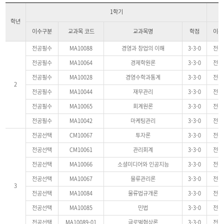
1학기
학년
이수구분
교과목 코드
교과목명
학점
이수
전공필수
MA10088
경영과 창업의 이해
3-3-0
전공
전공필수
MA10064
경제학원론
3-3-0
전공
전공필수
MA10028
경영수학과통계
3-3-0
전공
2
전공필수
MA10044
재무관리
3-3-0
전공
전공필수
MA10065
회계원론
3-3-0
전공
전공필수
MA10042
마케팅관리
3-3-0
전공
전공선택
CM10067
투자론
3-3-0
전공
전공선택
CM10061
관리회계
3-3-0
전공
전공선택
MA10066
소셜미디어와 인공지능
3-3-0
전공
전공선택
MA10067
물류관리론
3-3-0
전공
3
전공선택
MA10084
물류법규개론
3-3-0
전공
전공선택
MA10085
민법
3-3-0
전공
전공선택
MA10089-01
글로벌협상론
3-3-0
전공