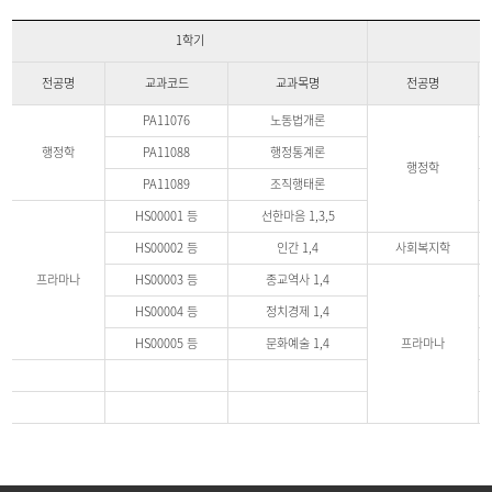
1학기
전공명
교과코드
교과목명
전공명
PA11076
노동법개론
행정학
PA11088
행정통계론
행정학
PA11089
조직행태론
HS00001 등
선한마음 1,3,5
HS00002 등
인간 1,4
사회복지학
프라마나
HS00003 등
종교역사 1,4
HS00004 등
정치경제 1,4
HS00005 등
문화예술 1,4
프라마나