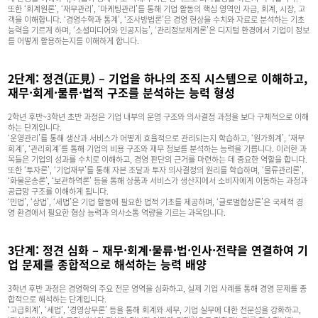
또한 ‘회계원론’, ‘재무관리’, ‘마케팅관리’를 통해 기업 활동의 핵심 영역인 자금, 회계, 시장, 고
객을 이해합니다. ‘경영수학과 통계’, ‘조사방법론’은 경영 현상을 수치와 자료로 분석하는 기초
능력을 기르게 하며, ‘소셜미디어와 인공지능’, ‘관리정보체계론’은 디지털 환경에서 기업이 정보
를 어떻게 활용하는지를 이해하게 합니다.
2단계: 정견(正見) – 기업을 하나의 조직 시스템으로 이해하고,
재무·회계·물류·법적 구조를 분석하는 능력 형성
2학년 후반~3학년 초반 과정은 기업 내부의 운영 구조와 의사결정 과정을 보다 구체적으로 이해
하는 단계입니다.
‘운영관리’를 통해 생산과 서비스가 어떻게 효율적으로 관리되는지 학습하고, ‘원가회계’, ‘재무
회계’, ‘관리회계’를 통해 기업의 비용 구조와 재무 정보를 분석하는 능력을 기릅니다. 이러한 과
목들은 기업의 성과를 수치로 이해하고, 경영 판단의 근거를 마련하는 데 중요한 역할을 합니다.
또한 ‘투자론’, ‘기업재무’를 통해 자본 조달과 투자 의사결정의 원리를 학습하며, ‘물류관리론’,
‘화물운송론’, ‘보관하역론’ 등을 통해 상품과 서비스가 생산지에서 소비자에게 이동하는 과정과
공급망 구조를 이해하게 됩니다.
‘민법’, ‘상법’, ‘세법’은 기업 활동에 필요한 법적 기초를 제공하며, ‘글로벌협상론’은 국제적 경
영 환경에서 필요한 협상 능력과 의사소통 역량을 기르는 과목입니다.
3단계: 정견 심화 – 재무·회계·물류·법·인사·전략을 연결하여 기
업 문제를 종합적으로 해석하는 능력 배양
3학년 후반 과정은 경영학의 주요 전문 영역을 심화하고, 실제 기업 사례를 통해 경영 문제를 종
합적으로 해석하는 단계입니다.
‘고급회계’, ‘세법’, ‘경영상무론’ 등을 통해 회계와 세무, 기업 실무에 대한 전문성을 강화하고,