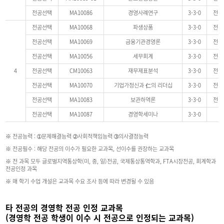
전공선택
MA10086
경영사례연구
3-3-0
전공
전공선택
MA10068
파생상품
3-3-0
전공
전공선택
MA10069
금융기관경영론
3-3-0
전공
전공선택
MA10056
세무회계
3-3-0
전공
4
전공선택
CM10063
재무제표분석
3-3-0
전공
전공선택
MA10070
기업가정신과 仁의 리더십
3-3-0
전공
전공선택
MA10083
보관하역론
3-3-0
전공
전공선택
MA10087
경영학세미나
3-3-0
※ 전공능력 : ➀문제해결능력 ➁사회적책임능력 ➂의사결정능력
※ 전공필수 : 해당 전공의 이수가 필요한 교과목, 선이수를 권장하는 교과목
※ 전 과목 모두 글로벌지역통상학(미, 중, 일)전공, 국제통상통역학과, FTA시장전공, 회계학과
전공인정 과목
※ 매 학기 수업 개설은 교과목 수요 조사 등에 따라 변경될 수 있음
타 전공의 경영학 전공 인정 교과목
(경영학 전공 학생이 이수 시 전공으로 인정되는 교과목)