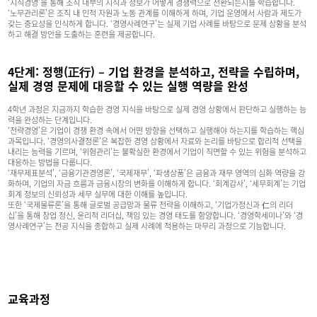
‘지식경영’을 통해 조직 내부의 지식과 정보가 어떻게 경쟁력으로 전환되는지를 학습합니다.
‘노무관리론’은 조직 내 인적 자원과 노동 관계를 이해하게 하며, 기업 운영에서 사람과 제도가
갖는 중요성을 인식하게 합니다. ‘경영사례연구’는 실제 기업 사례를 바탕으로 문제 상황을 분석
하고 해결 방안을 도출하는 훈련을 제공합니다.
4단계: 정행(正行) – 기업 환경을 분석하고, 전략을 수립하며,
실제 경영 문제에 대응할 수 있는 실행 역량을 완성
4학년 과정은 지금까지 학습한 경영 지식을 바탕으로 실제 경영 상황에서 판단하고 실행하는 능
력을 완성하는 단계입니다.
‘전략경영’은 기업이 경쟁 환경 속에서 어떤 방향을 선택하고 실행해야 하는지를 학습하는 핵심
과목입니다. ‘경영의사결정론’은 복잡한 경영 상황에서 자료와 논리를 바탕으로 합리적 선택을
내리는 능력을 기르며, ‘위험관리’는 불확실한 환경에서 기업이 직면할 수 있는 위험을 분석하고
대응하는 방법을 다룹니다.
‘재무제표분석’, ‘금융기관경영론’, ‘국제재무’, ‘파생상품’은 금융과 재무 영역의 심화 역량을 강
화하며, 기업의 자금 흐름과 금융시장의 변화를 이해하게 합니다. ‘회계감사’, ‘세무회계’는 기업
회계 정보의 신뢰성과 세무 실무에 대한 이해를 높입니다.
또한 ‘국제물류론’을 통해 글로벌 공급망과 물류 전략을 이해하고, ‘기업가정신과 仁의 리더
십’을 통해 창업 정신, 윤리적 리더십, 책임 있는 경영 태도를 함양합니다. ‘경영학세미나’와 ‘경
영사례연구’는 전공 지식을 종합하고 실제 사례에 적용하는 마무리 과정으로 기능합니다.
교육과정