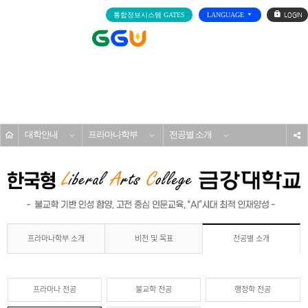
로
통합정보시스템 GATES
LANGUAGE
그
인
전
체
메
대학/대학원
뉴
홈
대학안내
프라마나학부
전공별 소개
s
프라마나학부 소개
비전 및 목표
전공별 소개
프라마나 전공
불교학 전공
행정학 전공